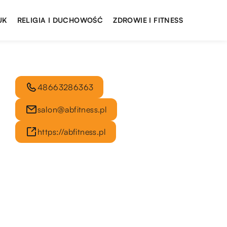
UK
RELIGIA I DUCHOWOŚĆ
ZDROWIE I FITNESS
48663286363
salon@abfitness.pl
https://abfitness.pl