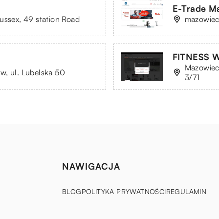
E-Trade Ma
ussex, 49 station Road
mazowieck
FITNESS 
Mazowiec
w, ul. Lubelska 50
3/71
NAWIGACJA
BLOG
POLITYKA PRYWATNOŚCI
REGULAMIN