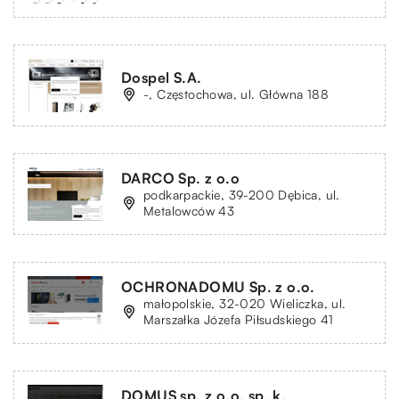
Dospel S.A.
-, Częstochowa, ul. Główna 188
DARCO Sp. z o.o
podkarpackie, 39-200 Dębica, ul.
Metalowców 43
OCHRONADOMU Sp. z o.o.
małopolskie, 32-020 Wieliczka, ul.
Marszałka Józefa Piłsudskiego 41
DOMUS sp. z o.o. sp. k.