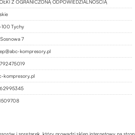
ÓŁKI Z OGRANICZONĄ ODPOWIEDZIALNOŚCIĄ
skie
-100 Tychy
. Sosnowa 7
lep@abc-kompresory.pl
792475019
c-kompresory.pl
62995345
1509708
sorów i sprężarek, który prowadzi sklep internetowy na stro