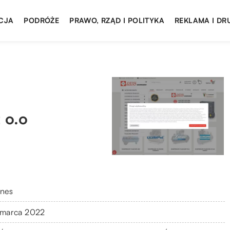
CJA
PODRÓŻE
PRAWO, RZĄD I POLITYKA
REKLAMA I DR
 o.o
znes
 marca 2022