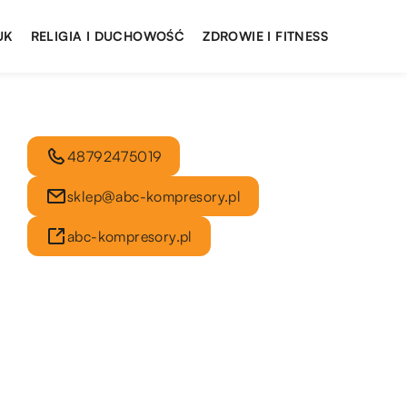
UK
RELIGIA I DUCHOWOŚĆ
ZDROWIE I FITNESS
48792475019
sklep@abc-kompresory.pl
abc-kompresory.pl