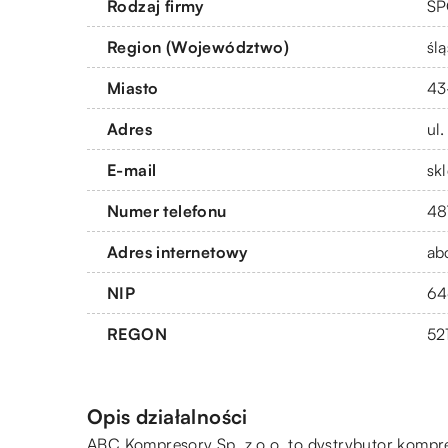
Rodzaj firmy
SP
Region (Województwo)
ślą
Miasto
43
Adres
ul
E-mail
sk
Numer telefonu
48
Adres internetowy
ab
NIP
64
REGON
52
Opis działalności
ABC Kompresory Sp. z o.o. to dystrybutor kompre