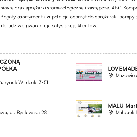
nieniowe oraz sprężarki stomatologiczne i zastępcze. ABC Ko
 Bogaty asortyment uzupełniają osprzęt do sprężarek, pompy
 doradztwo gwarantują satysfakcję klientów.
ICZONĄ
PÓŁKA
LOVEMADE 
Mazowieck
, rynek Wildecki 3/51
MALU Mart
wa, ul. Bysławska 28
Małopolsk