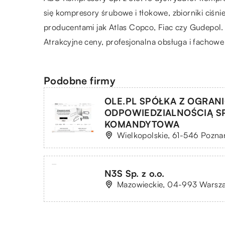
się kompresory śrubowe i tłokowe, zbiorniki ciś
producentami jak Atlas Copco, Fiac czy Gudepol.
Atrakcyjne ceny, profesjonalna obsługa i fachowe
Podobne firmy
OLE.PL SPÓŁKA Z OGRAN
ODPOWIEDZIALNOŚCIĄ S
KOMANDYTOWA
Wielkopolskie, 61-546 Poznań
N3S Sp. z o.o.
Mazowieckie, 04-993 Warsza