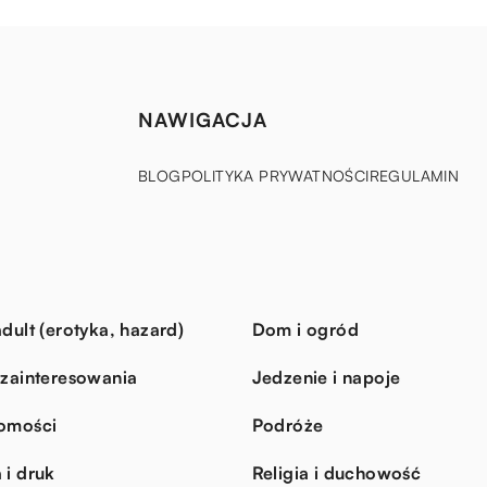
NAWIGACJA
BLOG
POLITYKA PRYWATNOŚCI
REGULAMIN
dult (erotyka, hazard)
Dom i ogród
 zainteresowania
Jedzenie i napoje
omości
Podróże
 i druk
Religia i duchowość