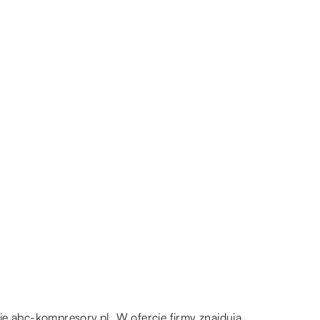
nie
abc-kompresory.pl
. W ofercie firmy znajdują