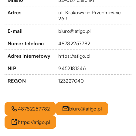
Adres
ul. Krakowskie Przedmieście
269
E-mail
biuro@atigo.pl
Numer telefonu
48782257782
Adres internetowy
https://atigo.pl
NIP
9452181246
REGON
123227040
48782257782
biuro@atigo.pl
https://atigo.pl