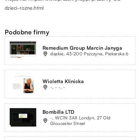
dzieci-rozne.html
Podobne firmy
Remedium Group Marcin Janyga
śląskie, 43-200 Pszczyna, Piekarska 6
Wioletta Klinicka
-, - -, -
Bombilla LTD
-, WC1N 3AX Londyn, 27 Old
Gloucester Street