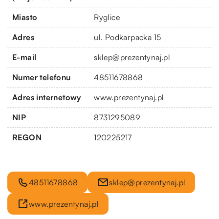
Miasto
Ryglice
Adres
ul. Podkarpacka 15
E-mail
sklep@prezentynaj.pl
Numer telefonu
48511678868
Adres internetowy
www.prezentynaj.pl
NIP
8731295089
REGON
120225217
48511678868
sklep@prezentynaj.pl
www.prezentynaj.pl