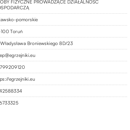
OBY FIZYCZNE PROWADZĄCE DZIAŁALNOŚĆ
OSPODARCZĄ
jawsko-pomorskie
-100 Toruń
. Władysława Broniewskiego 8D/23
lep@egrzejniki.eu
799209120
ps://egrzejniki.eu
42588334
6733325