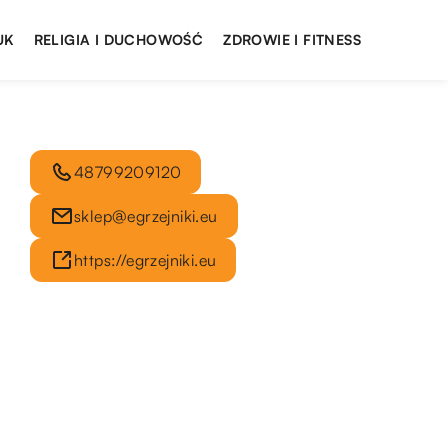
UK
RELIGIA I DUCHOWOŚĆ
ZDROWIE I FITNESS
48799209120
sklep@egrzejniki.eu
https://egrzejniki.eu