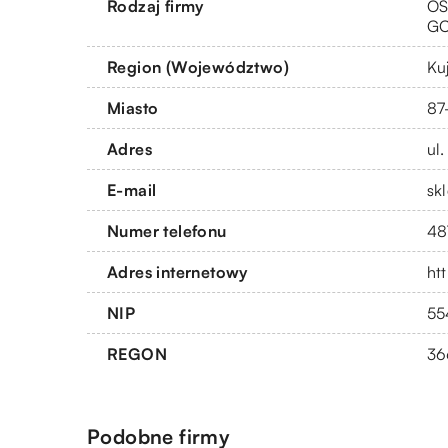
Rodzaj firmy
OS
G
Region (Województwo)
Ku
Miasto
87
Adres
ul
E-mail
sk
Numer telefonu
48
Adres internetowy
htt
NIP
55
REGON
36
Podobne firmy