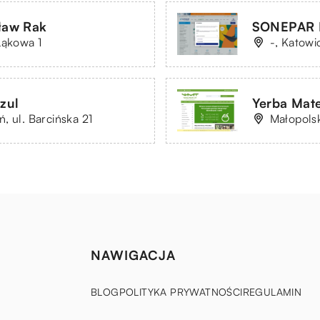
sław Rak
SONEPAR P
Łąkowa 1
-, Katowi
zul
Yerba Mate
, ul. Barcińska 21
Małopolsk
NAWIGACJA
BLOG
POLITYKA PRYWATNOŚCI
REGULAMIN