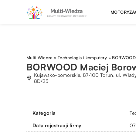
MOTORYZA
Multi-Wiedza
»
Technologia i komputery
»
BORWOOD M
BORWOOD Maciej Borow
Kujawsko-pomorskie, 87-100 Toruń, ul. Wład
8D/23
Kategoria
Te
Data rejestracji firmy
07