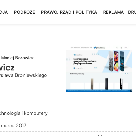
CJA
PODRÓŻE
PRAWO, RZĄD I POLITYKA
REKLAMA I DR
aciej Borowicz
icz
ysława Broniewskiego
chnologia i komputery
 marca 2017