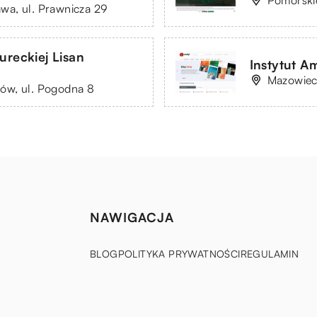
Pomorski
wa, ul. Prawnicza 29
ureckiej Lisan
Instytut A
Mazowiec
ów, ul. Pogodna 8
NAWIGACJA
BLOG
POLITYKA PRYWATNOŚCI
REGULAMIN