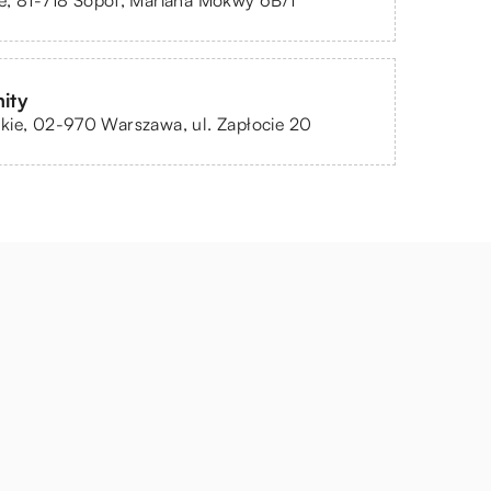
e, 81-718 Sopot, Mariana Mokwy 6B/1
mity
kie, 02-970 Warszawa, ul. Zapłocie 20