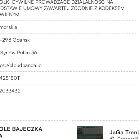
ÓŁKI CYWILNE PROWADZĄCE DZIAŁALNOŚĆ NA
DSTAWIE UMOWY ZAWARTEJ ZGODNIE Z KODEKSEM
WILNYM
morskie
-298 Gdańsk
. Synów Pułku 36
tps://cloudpanda.io
42818011
2033432
OLE BAJECZKA
JaGa Tren
A