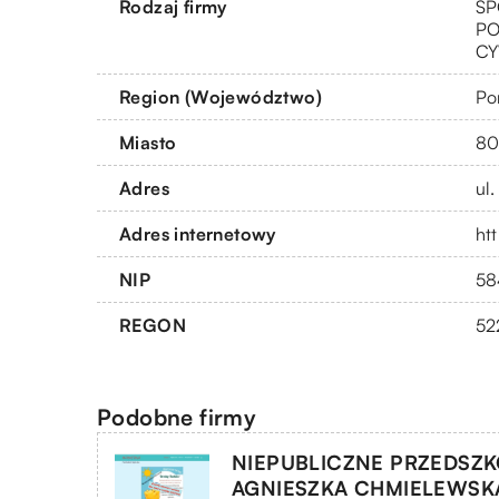
Rodzaj firmy
SP
PO
CY
Region (Województwo)
Po
Miasto
80
Adres
ul
Adres internetowy
ht
NIP
58
REGON
52
Podobne firmy
NIEPUBLICZNE PRZEDSZK
AGNIESZKA CHMIELEWSK