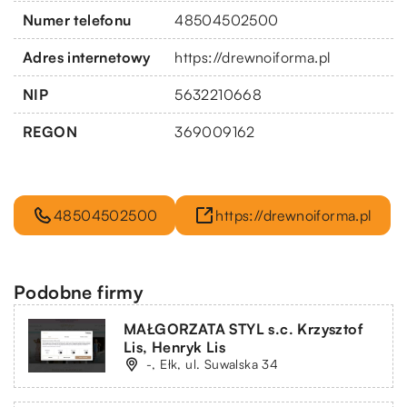
Numer telefonu
48504502500
Adres internetowy
https://drewnoiforma.pl
NIP
5632210668
REGON
369009162
48504502500
https://drewnoiforma.pl
Podobne firmy
MAŁGORZATA STYL s.c. Krzysztof
Lis, Henryk Lis
-, Ełk, ul. Suwalska 34