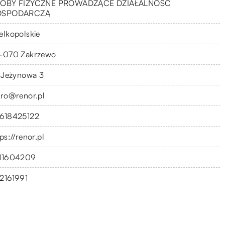
OBY FIZYCZNE PROWADZĄCE DZIAŁALNOŚĆ
OSPODARCZĄ
elkopolskie
-070 Zakrzewo
. Jeżynowa 3
uro@renor.pl
618425122
ps://renor.pl
11604209
2161991