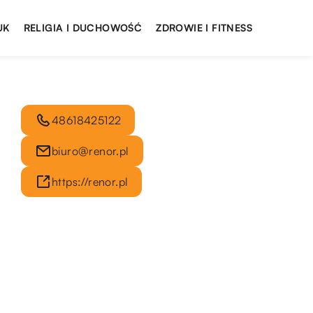
UK
RELIGIA I DUCHOWOŚĆ
ZDROWIE I FITNESS
48618425122
biuro@renor.pl
https://renor.pl