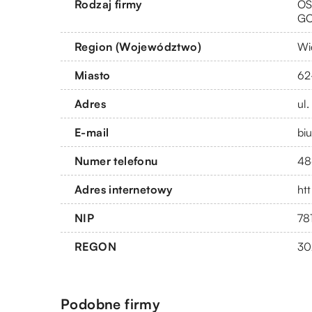
Rodzaj firmy
OS
G
Region (Województwo)
Wi
Miasto
62
Adres
ul
E-mail
bi
Numer telefonu
48
Adres internetowy
htt
NIP
78
REGON
30
Podobne firmy