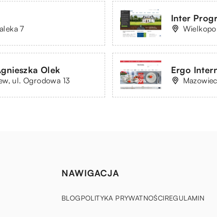
Inter Progr
aleka 7
Wielkopol
nieszka Olek
Ergo Intern
ew, ul. Ogrodowa 13
Mazowieck
NAWIGACJA
BLOG
POLITYKA PRYWATNOŚCI
REGULAMIN