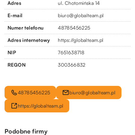
Adres
ul. Chotomińska 14
E-mail
biuro@globalteam.pl
Numer telefonu
48785456225
Adres internetowy
https://globalteam.pl
NIP
7651638718
REGON
300366832
48785456225
biuro@globalteam.pl
https://globalteam.pl
Podobne firmy