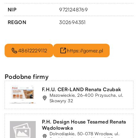
NIP
9721248769
REGON
302694351
48612229112
https://gomez.pl
Podobne firmy
F.H.U. CER-LAND Renata Czubak
Mazowieckie, 26-400 Przysucha, ul.
Skowyry 32
P.H. Design House Tesamed Renata
Wądołowska
Dolnośląskie, 50-078 Wrocław, ul.