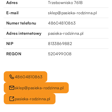
Adres
Trzebownisko 761B
E-mail
sklep@pasieka-rodzinna.pl
Numer telefonu
48604810863
Adres internetowy
pasieka-rodzinna.pl
NIP
8133869882
REGON
520499008
48604810863
sklep@pasieka-rodzinna.pl
pasieka-rodzinna.pl