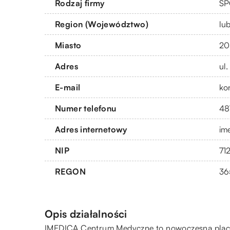
Rodzaj firmy
SP
Region (Województwo)
lub
Miasto
20
Adres
ul
E-mail
ko
Numer telefonu
48
Adres internetowy
im
NIP
71
REGON
36
Opis działalności
IMEDICA Centrum Medyczne to nowoczesna placówk