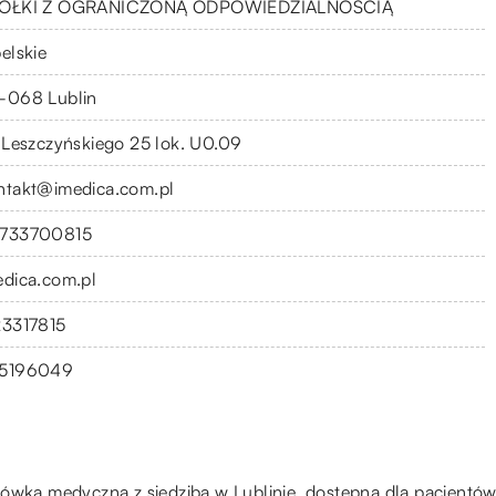
ÓŁKI Z OGRANICZONĄ ODPOWIEDZIALNOŚCIĄ
elskie
-068 Lublin
. Leszczyńskiego 25 lok. U0.09
ntakt@imedica.com.pl
733700815
edica.com.pl
23317815
5196049
a medyczna z siedzibą w Lublinie, dostępna dla pacjentów 2