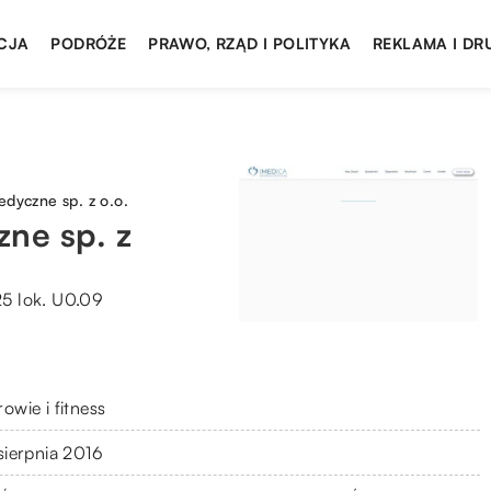
CJA
PODRÓŻE
PRAWO, RZĄD I POLITYKA
REKLAMA I DR
dyczne sp. z o.o.
ne sp. z
25 lok. U0.09
owie i fitness
 sierpnia 2016