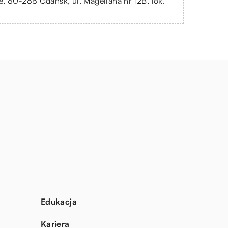
, 80-288 Gdańsk, ul. Magellana nr 12B, lok.
Edukacja
Kariera