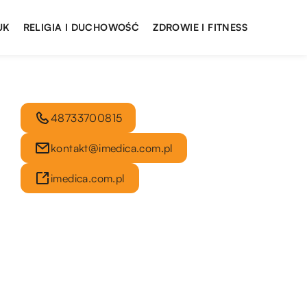
UK
RELIGIA I DUCHOWOŚĆ
ZDROWIE I FITNESS
48733700815
kontakt@imedica.com.pl
imedica.com.pl