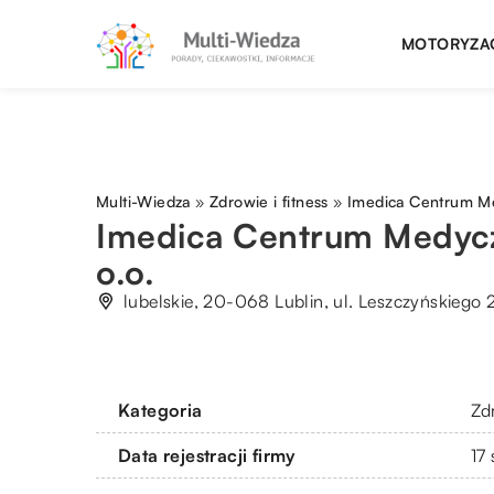
MOTORYZA
Multi-Wiedza
»
Zdrowie i fitness
»
Imedica Centrum Me
Imedica Centrum Medycz
o.o.
lubelskie, 20-068 Lublin, ul. Leszczyńskiego 
Kategoria
Zdr
Data rejestracji firmy
17