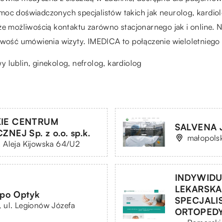
oc doświadczonych specjalistów takich jak neurolog, kardiol
e możliwością kontaktu zarówno stacjonarnego jak i online. Na
liwość umówienia wizyty. IMEDICA to połączenie wieloletnieg
y lublin
, ginekolog, nefrolog, kardiolog
IE CENTRUM
SALVENA 
EJ Sp. z o.o. sp.k.
małopolsk
 Aleja Kijowska 64/U2
INDYWIDU
LEKARSKA
po Optyk
SPECJALI
 ul. Legionów Józefa
ORTOPED