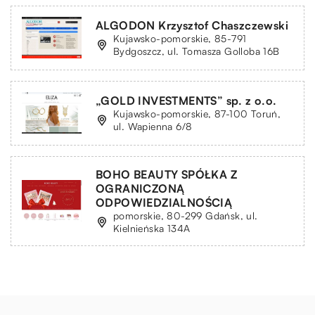
ALGODON Krzysztof Chaszczewski
Kujawsko-pomorskie, 85-791
Bydgoszcz, ul. Tomasza Golloba 16B
„GOLD INVESTMENTS” sp. z o.o.
Kujawsko-pomorskie, 87-100 Toruń,
ul. Wapienna 6/8
BOHO BEAUTY SPÓŁKA Z
OGRANICZONĄ
ODPOWIEDZIALNOŚCIĄ
pomorskie, 80-299 Gdańsk, ul.
Kielnieńska 134A