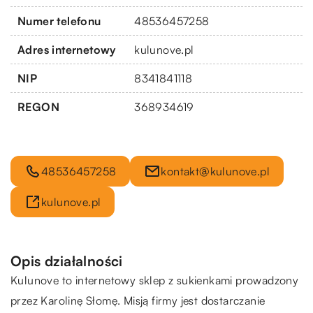
Numer telefonu
48536457258
Adres internetowy
kulunove.pl
NIP
8341841118
REGON
368934619
48536457258
kontakt@kulunove.pl
kulunove.pl
Opis działalności
Kulunove to internetowy sklep z sukienkami prowadzony
przez Karolinę Słomę. Misją firmy jest dostarczanie