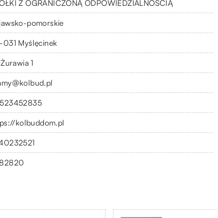
ÓŁKI Z OGRANICZONĄ ODPOWIEDZIALNOŚCIĄ
jawsko-pomorskie
-031 Myślęcinek
 Żurawia 1
amy@kolbud.pl
523452835
tps://kolbuddom.pl
40232521
82820