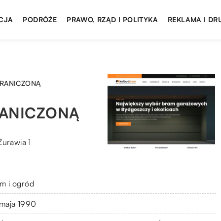
CJA
PODRÓŻE
PRAWO, RZĄD I POLITYKA
REKLAMA I DR
GRANICZONĄ
RANICZONĄ
Żurawia 1
m i ogród
 maja 1990