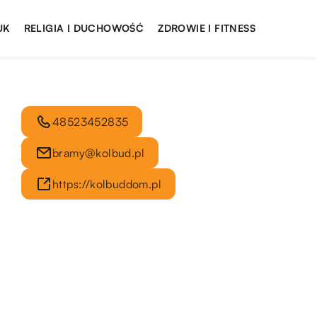
UK
RELIGIA I DUCHOWOŚĆ
ZDROWIE I FITNESS
48523452835
bramy@kolbud.pl
https://kolbuddom.pl