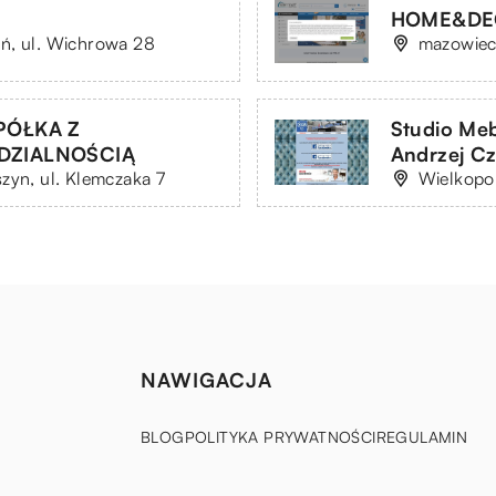
HOME&DECO
ń, ul. Wichrowa 28
mazowieck
PÓŁKA Z
Studio Me
DZIALNOŚCIĄ
Andrzej Cz
zyn, ul. Klemczaka 7
Wielkopo
NAWIGACJA
BLOG
POLITYKA PRYWATNOŚCI
REGULAMIN