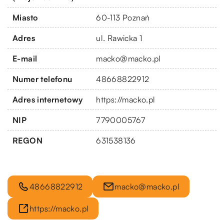
Miasto
60-113 Poznań
Adres
ul. Rawicka 1
E-mail
macko@macko.pl
Numer telefonu
48668822912
Adres internetowy
https://macko.pl
NIP
7790005767
REGON
631538136
48668822912
macko@macko.pl
https://macko.pl