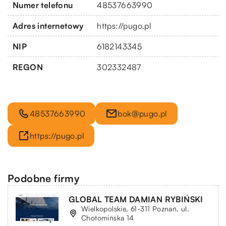
Numer telefonu
48537663990
Adres internetowy
https://pugo.pl
NIP
6182143345
REGON
302332487
48537663990
bok@pugo.pl
https://pugo.pl
Podobne firmy
GLOBAL TEAM DAMIAN RYBIŃSKI
Wielkopolskie, 61-311 Poznań, ul.
Chotomińska 14