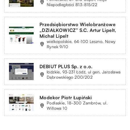
Niepodległości 813-815/22
Przedsiębiorstwo Wielobranżowe
„DZIAŁKOWICZ” S.C. Artur Lipelt,
Michał Lipelt
wielkopolskie, 64-100 Leszno, Nowy
Rynek 9/10
DEBIUT PLUS Sp. z o.o.
łódzkie, 93-231 Łódź, ul gen. Jarosława
Dąbrowskiego 200/202
Modekor Piotr Łupiński
Podlaskie, 18-300 Zambrów, ul.
Willowa 10