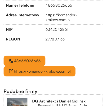
Numer telefonu
48668026656
Adres internetowy
https://komandor-
krakow.com.pl
NIP
6342042861
REGON
277807133
48668026656
https://komandor-krakow.com.pl
Podobne firmy
DG Architekci Daniel Goliński
Pomorskie, 81-810 Sopot, Aleja