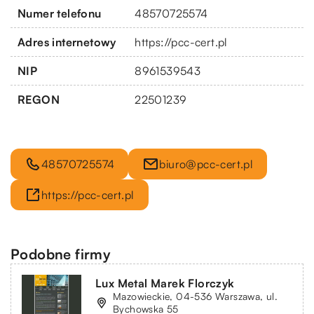
Numer telefonu
48570725574
Adres internetowy
https://pcc-cert.pl
NIP
8961539543
REGON
22501239
48570725574
biuro@pcc-cert.pl
https://pcc-cert.pl
Podobne firmy
Lux Metal Marek Florczyk
Mazowieckie, 04-536 Warszawa, ul.
Bychowska 55