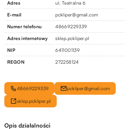
Adres
ul. Teatralna 6
E-mail
pckliper@gmail.com
Numer telefonu
48669229339
Adres internetowy
sklep.pckliper.pl
NIP
6411001139
REGON
272258124
48669229339
pckliper@gmail.com
sklep.pckliper.pl
Opis działalności