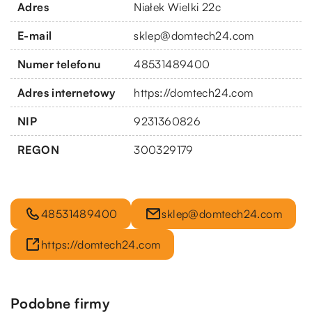
Adres
Niałek Wielki 22c
E-mail
sklep@domtech24.com
Numer telefonu
48531489400
Adres internetowy
https://domtech24.com
NIP
9231360826
REGON
300329179
48531489400
sklep@domtech24.com
https://domtech24.com
Podobne firmy