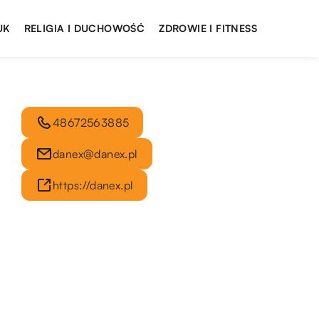
UK
RELIGIA I DUCHOWOŚĆ
ZDROWIE I FITNESS
48672563885
danex@danex.pl
https://danex.pl