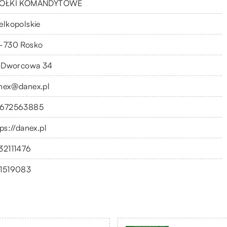
ÓŁKI KOMANDYTOWE
elkopolskie
-730 Rosko
. Dworcowa 34
nex@danex.pl
672563885
ps://danex.pl
32111476
1519083