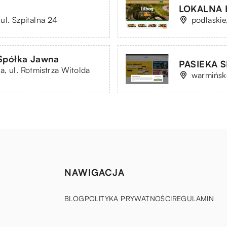
LOKALNA E
ul. Szpitalna 24
podlaskie
 Spółka Jawna
PASIEKA 
, ul. Rotmistrza Witolda
warmińsko
NAWIGACJA
BLOG
POLITYKA PRYWATNOŚCI
REGULAMIN