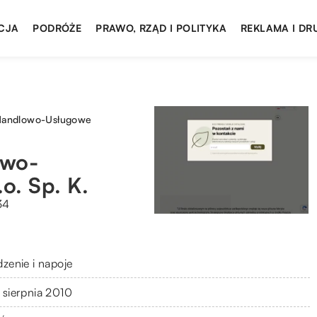
CJA
PODRÓŻE
PRAWO, RZĄD I POLITYKA
REKLAMA I DR
 Handlowo-Usługowe
owo-
o. Sp. K.
34
dzenie i napoje
 sierpnia 2010