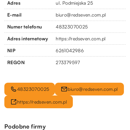
Adres
ul. Podmiejska 25
E-mail
biuro@redseven.com.pl
Numer telefonu
48323070025
Adres internetowy
https://redseven.com.pl
NIP
6261042986
REGON
273379597
48323070025
biuro@redseven.com.pl
https://redseven.com.pl
Podobne firmy