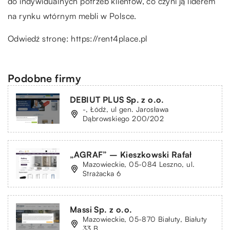
do indywidualnych potrzeb klientów, co czyni ją liderem
na rynku wtórnym mebli w Polsce.
Odwiedź stronę:
https://rent4place.pl
Podobne firmy
DEBIUT PLUS Sp. z o.o.
-, Łódź, ul gen. Jarosława
Dąbrowskiego 200/202
„AGRAF” – Kieszkowski Rafał
Mazowieckie, 05-084 Leszno, ul.
Strażacka 6
Massi Sp. z o.o.
Mazowieckie, 05-870 Białuty, Białuty
33 B