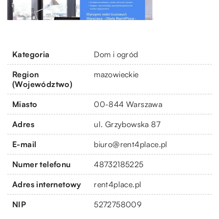
Kategoria
Dom i ogród
Region
mazowieckie
(Województwo)
Miasto
00-844 Warszawa
Adres
ul. Grzybowska 87
E-mail
biuro@rent4place.pl
Numer telefonu
48732185225
Adres internetowy
rent4place.pl
NIP
5272758009