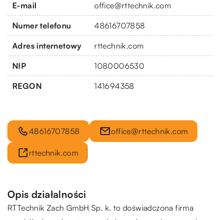
E-mail
office@rttechnik.com
Numer telefonu
48616707858
Adres internetowy
rttechnik.com
NIP
1080006530
REGON
141694358
48616707858
office@rttechnik.com
rttechnik.com
Opis działalności
RTTechnik Zach GmbH Sp. k. to doświadczona firma