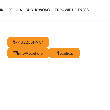
UK
RELIGIA I DUCHOWOŚĆ
ZDROWIE I FITNESS
48226517904
info@ocelio.pl
ocelio.pl