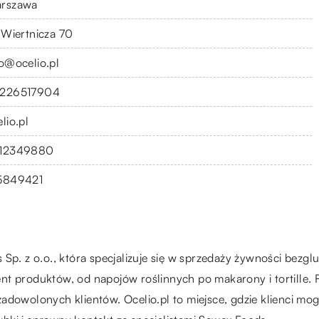
rszawa
. Wiertnicza 70
fo@ocelio.pl
226517904
lio.pl
12349880
5849421
Sp. z o.o., która specjalizuje się w sprzedaży żywności bezglu
t produktów, od napojów roślinnych po makarony i tortille. Fi
adowolonych klientów. Ocelio.pl to miejsce, gdzie klienci mog