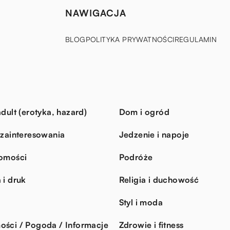
NAWIGACJA
BLOG
POLITYKA PRYWATNOŚCI
REGULAMIN
dult (erotyka, hazard)
Dom i ogród
 zainteresowania
Jedzenie i napoje
omości
Podróże
 i druk
Religia i duchowość
Styl i moda
ści / Pogoda / Informacje
Zdrowie i fitness