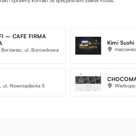
bki i sprawny kontakt ze specjalistami Sawex Foods.
I – CAFE FIRMA
Kimi Sushi
A
mazowiec
, Borówiec, ul. Borowikowa
CHOCOMANI
, ul. Nowosądecka 5
Wielkopol