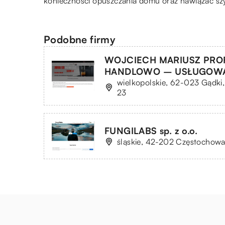
konieczności opuszczania domu oraz nawiązać szy
Podobne firmy
WOJCIECH MARIUSZ PROF
HANDLOWO – USŁUGOW
wielkopolskie, 62-023 Gądki
23
FUNGILABS sp. z o.o.
śląskie, 42-202 Częstochowa