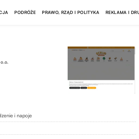
CJA
PODRÓŻE
PRAWO, RZĄD I POLITYKA
REKLAMA I DR
 o.o.
dzenie i napoje