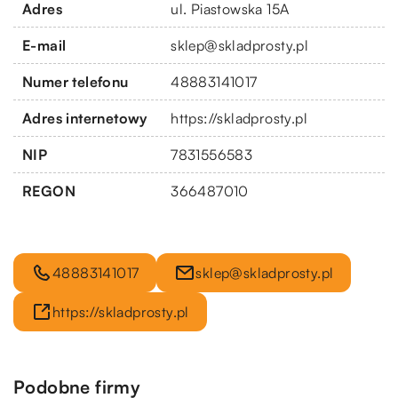
Adres
ul. Piastowska 15A
E-mail
sklep@skladprosty.pl
Numer telefonu
48883141017
Adres internetowy
https://skladprosty.pl
NIP
7831556583
REGON
366487010
48883141017
sklep@skladprosty.pl
https://skladprosty.pl
Podobne firmy