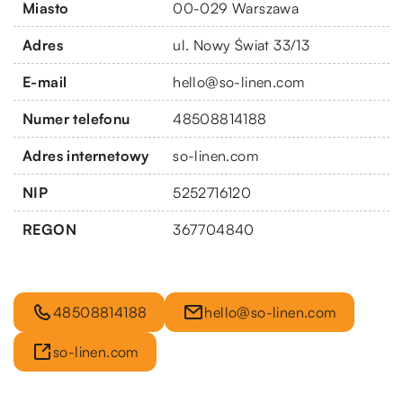
Miasto
00-029 Warszawa
Adres
ul. Nowy Świat 33/13
E-mail
hello@so-linen.com
Numer telefonu
48508814188
Adres internetowy
so-linen.com
NIP
5252716120
REGON
367704840
48508814188
hello@so-linen.com
so-linen.com