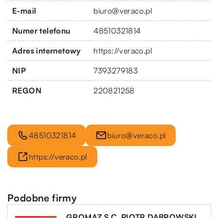
E-mail
biuro@veraco.pl
Numer telefonu
48510321814
Adres internetowy
https://veraco.pl
NIP
7393279183
REGON
220821258
48510321814
biuro@veraco.pl
https://veraco.pl
Podobne firmy
GROMAZ S.C. PIOTR DĄBROWSKI,