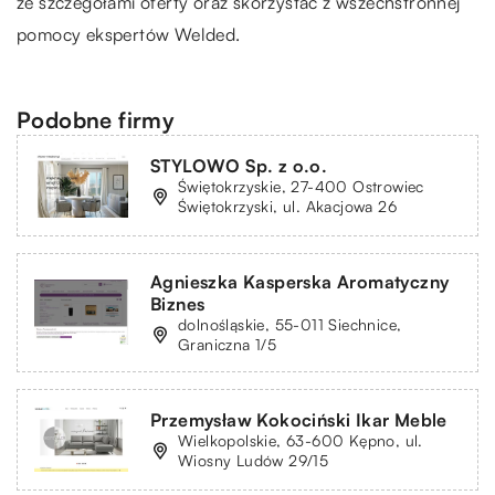
ze szczegółami oferty oraz skorzystać z wszechstronnej
pomocy ekspertów Welded.
Podobne firmy
STYLOWO Sp. z o.o.
Świętokrzyskie, 27-400 Ostrowiec
Świętokrzyski, ul. Akacjowa 26
Agnieszka Kasperska Aromatyczny
Biznes
dolnośląskie, 55-011 Siechnice,
Graniczna 1/5
Przemysław Kokociński Ikar Meble
Wielkopolskie, 63-600 Kępno, ul.
Wiosny Ludów 29/15