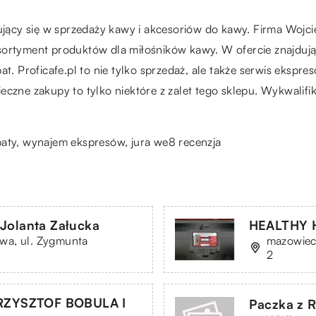
izujący się w sprzedaży kawy i akcesoriów do kawy. Firma Woj
sortyment produktów dla miłośników kawy. W ofercie znajduj
at. Proficafe.pl to nie tylko sprzedaż, ale także serwis eksp
eczne zakupy to tylko niektóre z zalet tego sklepu. Wykwalif
rbaty, wynajem ekspresów,
jura we8 recenzja
Jolanta Załucka
HEALTHY H
wa, ul. Zygmunta
mazowiec
2
ZYSZTOF BOBULA I
Paczka z 