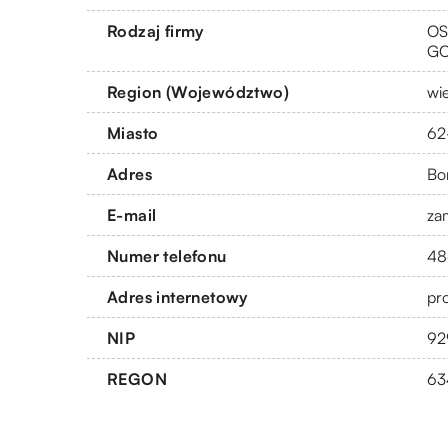
Rodzaj firmy
OS
G
Region (Województwo)
wi
Miasto
62
Adres
Bo
E-mail
za
Numer telefonu
48
Adres internetowy
pro
NIP
92
REGON
63