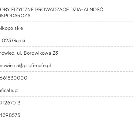
OBY FIZYCZNE PROWADZĄCE DZIAŁALNOŚĆ
OSPODARCZĄ
elkopolskie
-023 Gądki
rówiec, ul. Borowikowa 23
mowienia@profi-cafe.pl
661830000
ficafe.pl
91267013
4398575