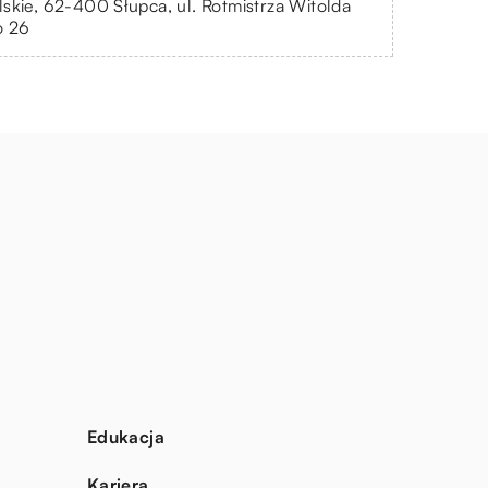
skie, 62-400 Słupca, ul. Rotmistrza Witolda
o 26
Edukacja
Kariera