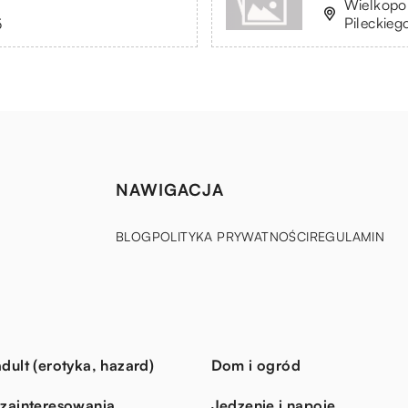
Wielkopol
Pileckieg
5
NAWIGACJA
BLOG
POLITYKA PRYWATNOŚCI
REGULAMIN
dult (erotyka, hazard)
Dom i ogród
 zainteresowania
Jedzenie i napoje