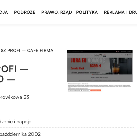
CJA
PODRÓŻE
PRAWO, RZĄD I POLITYKA
REKLAMA I DR
SZ PROFI – CAFE FIRMA
OFI –
O –
Borowikowa 23
dzenie i napoje
 października 2002