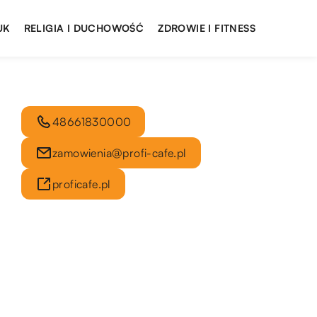
UK
RELIGIA I DUCHOWOŚĆ
ZDROWIE I FITNESS
48661830000
zamowienia@profi-cafe.pl
proficafe.pl