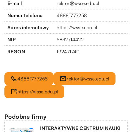
E-mail
rektor@wsse.edu.pl
Numer telefonu
48881777258
Adres internetowy
https://wsse.edu.pl
NIP
5832714422
REGON
192471740
48881777258
rektor@wsse.edu.pl
https://wsse.edu.pl
Podobne firmy
INTERAKTYWNE CENTRUM NAUKI