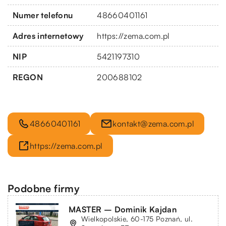
Numer telefonu
48660401161
Adres internetowy
https://zema.com.pl
NIP
5421197310
REGON
200688102
48660401161
kontakt@zema.com.pl
https://zema.com.pl
Podobne firmy
MASTER – Dominik Kajdan
Wielkopolskie, 60-175 Poznań, ul.