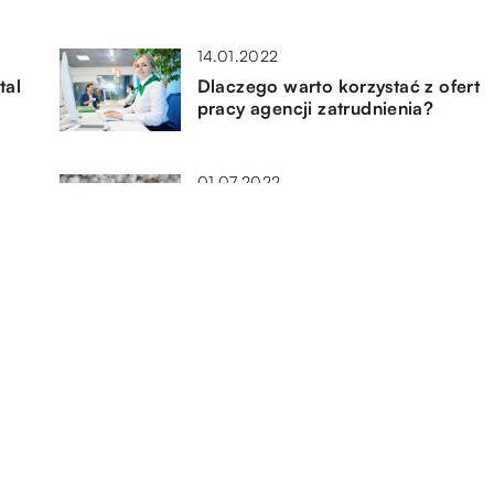
14.01.2022
tal
Dlaczego warto korzystać z ofert
pracy agencji zatrudnienia?
01.07.2022
Opakowania styropianowe –
dlaczego są tak powszechnie
ami
stosowane?
13.01.2022
Z czego składa się
bezodpływowa oczyszczalnia
ścieków?