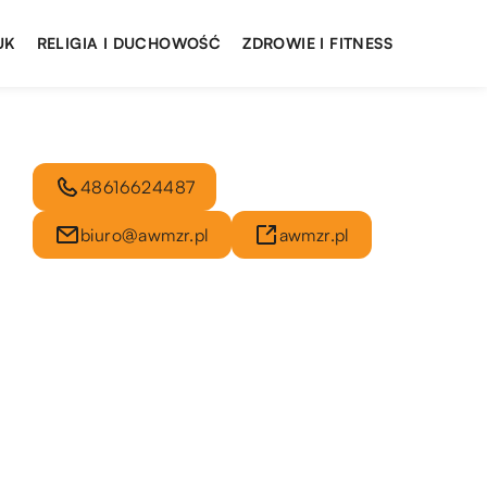
UK
RELIGIA I DUCHOWOŚĆ
ZDROWIE I FITNESS
48616624487
biuro@awmzr.pl
awmzr.pl