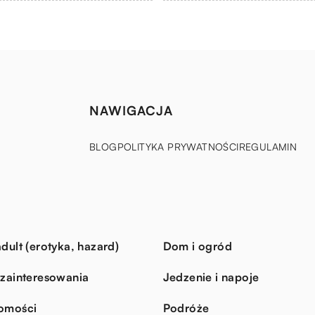
NAWIGACJA
BLOG
POLITYKA PRYWATNOŚCI
REGULAMIN
dult (erotyka, hazard)
Dom i ogród
 zainteresowania
Jedzenie i napoje
omości
Podróże