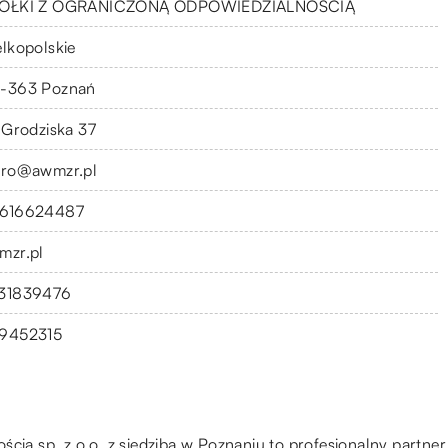
ÓŁKI Z OGRANICZONĄ ODPOWIEDZIALNOŚCIĄ
elkopolskie
-363 Poznań
. Grodziska 37
uro@awmzr.pl
616624487
mzr.pl
31839476
9452315
ą sp. z o.o. z siedzibą w Poznaniu to profesjonalny partner