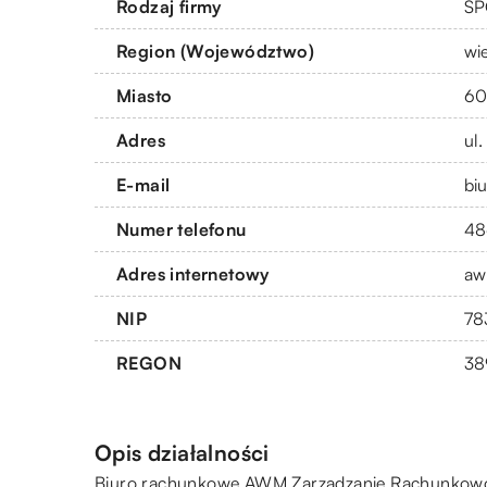
Rodzaj firmy
SP
Region (Województwo)
wi
Miasto
60
Adres
ul
E-mail
bi
Numer telefonu
48
Adres internetowy
aw
NIP
78
REGON
38
Opis działalności
Biuro rachunkowe AWM Zarządzanie Rachunkowości