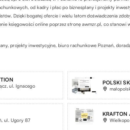
chunkowych, od kadry i płac po biznesplany i projekty inwes
stów. Dzięki bogatej ofercie i wielu latom doświadczenia zd
ie księgowości online poprzez stronę awmzr.pl, co stanowi
plany, projekty inwestycyjne, biuro rachunkowe Poznań, dora
UTION
POLSKI SK
cz, ul. Ignacego
małopolsk
KRAFTON A
, ul. Ugory 87
Wielkopol