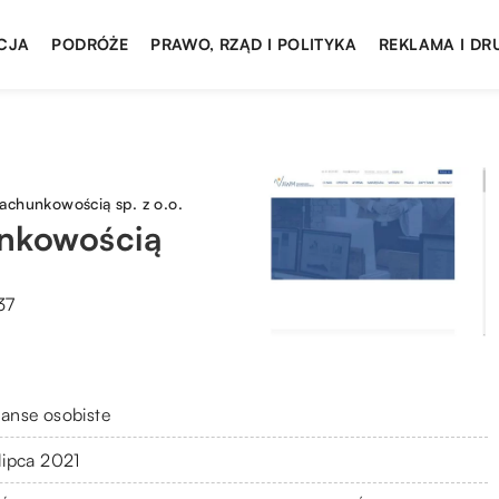
CJA
PODRÓŻE
PRAWO, RZĄD I POLITYKA
REKLAMA I DR
chunkowością sp. z o.o.
nkowością
37
nanse osobiste
 lipca 2021