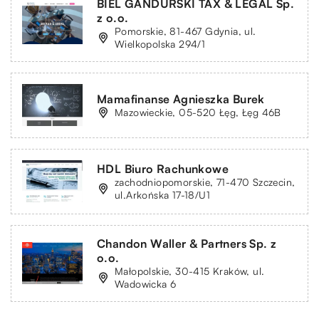
BIEL GANDURSKI TAX & LEGAL Sp.
z o.o.
Pomorskie, 81-467 Gdynia, ul.
Wielkopolska 294/1
Mamafinanse Agnieszka Burek
Mazowieckie, 05-520 Łęg, Łęg 46B
HDL Biuro Rachunkowe
zachodniopomorskie, 71-470 Szczecin,
ul.Arkońska 17-18/U1
Chandon Waller & Partners Sp. z
o.o.
Małopolskie, 30-415 Kraków, ul.
Wadowicka 6