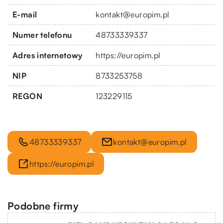
E-mail
kontakt@europim.pl
Numer telefonu
48733339337
Adres internetowy
https://europim.pl
NIP
8733253758
REGON
123229115
48733339337
kontakt@europim.pl
https://europim.pl
Podobne firmy