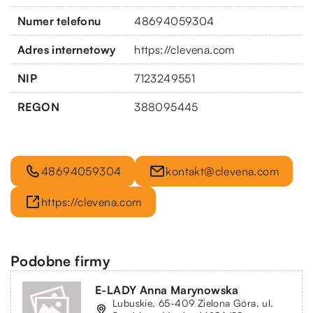
Numer telefonu
48694059304
Adres internetowy
https://clevena.com
NIP
7123249551
REGON
388095445
48694059304
kontakt@clevena.com
https://clevena.com
Podobne firmy
E-LADY Anna Marynowska
Lubuskie, 65-409 Zielona Góra, ul.