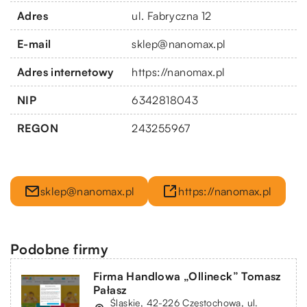
Adres
ul. Fabryczna 12
E-mail
sklep@nanomax.pl
Adres internetowy
https://nanomax.pl
NIP
6342818043
REGON
243255967
sklep@nanomax.pl
https://nanomax.pl
Podobne firmy
Firma Handlowa „Ollineck” Tomasz
Pałasz
Śląskie, 42-226 Częstochowa, ul.