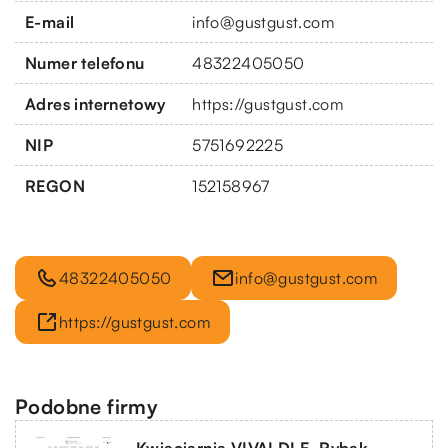
E-mail
info@gustgust.com
Numer telefonu
48322405050
Adres internetowy
https://gustgust.com
NIP
5751692225
REGON
152158967
48322405050
info@gustgust.com
https://gustgust.com
Podobne firmy
Kwiaciarnia VIVALDI E. Rybak