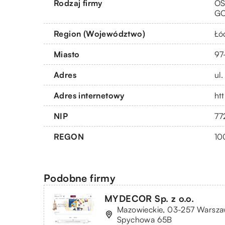
Rodzaj firmy
OS
G
Region (Województwo)
Łó
Miasto
97
Adres
ul
Adres internetowy
ht
NIP
77
REGON
10
Podobne firmy
MYDECOR Sp. z o.o.
Mazowieckie, 03-257 Warszaw
Spychowa 65B