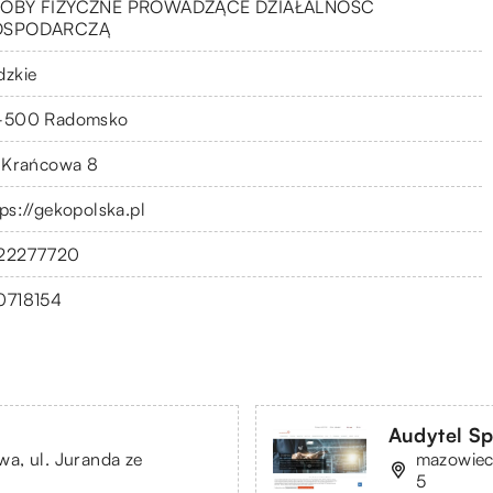
OBY FIZYCZNE PROWADZĄCE DZIAŁALNOŚĆ
OSPODARCZĄ
dzkie
-500 Radomsko
. Krańcowa 8
tps://gekopolska.pl
22277720
0718154
Audytel Sp
a, ul. Juranda ze
mazowiec
5