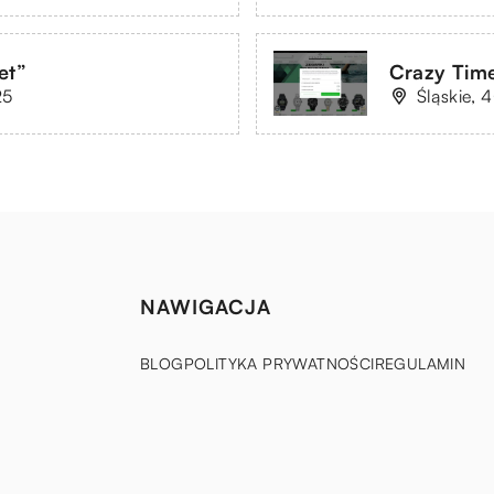
et”
Crazy Tim
25
Śląskie, 
NAWIGACJA
BLOG
POLITYKA PRYWATNOŚCI
REGULAMIN