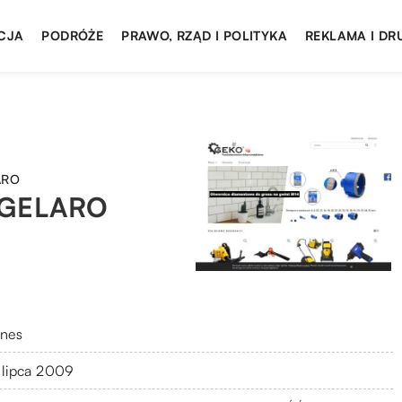
CJA
PODRÓŻE
PRAWO, RZĄD I POLITYKA
REKLAMA I DR
ARO
a GELARO
znes
 lipca 2009