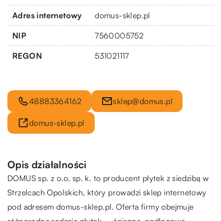
Adres internetowy
domus-sklep.pl
NIP
7560005752
REGON
531021117
48883364162
sklep@domus.pl
domus-sklep.pl
Opis działalności
DOMUS sp. z o.o. sp. k. to producent płytek z siedzibą w
Strzelcach Opolskich, który prowadzi sklep internetowy
pod adresem domus-sklep.pl. Oferta firmy obejmuje
różnorodne rodzaje płytek – ścienne, podłogowe,