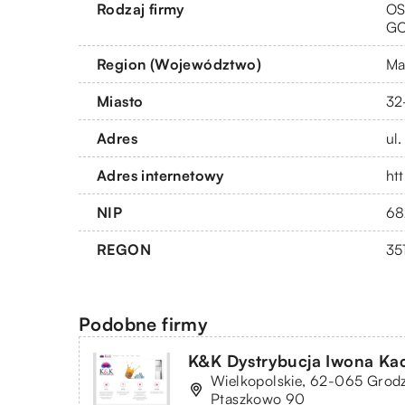
Rodzaj firmy
OS
G
Region (Województwo)
Ma
Miasto
32
Adres
ul
Adres internetowy
ht
NIP
68
REGON
35
Podobne firmy
K&K Dystrybucja Iwona Ka
Wielkopolskie, 62-065 Grodz
Ptaszkowo 90