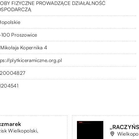
OBY FIZYCZNE PROWADZĄCE DZIAŁALNOŚĆ
OSPODARCZĄ
łopolskie
-100 Proszowice
. Mikołaja Kopernika 4
tps://plytkiceramiczne.org.pl
20004827
1204541
czmarek
„RACZYŃSK
isk Wielkopolski,
Wielkopol