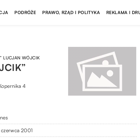
CJA
PODRÓŻE
PRAWO, RZĄD I POLITYKA
REKLAMA I DR
” LUCJAN WÓJCIK
JCIK”
 Kopernika 4
znes
 czerwca 2001