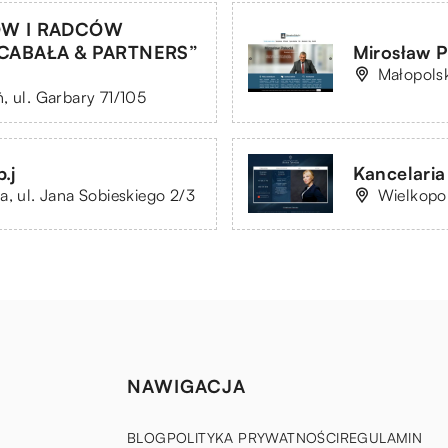
ÓW I RADCÓW
CABAŁA & PARTNERS”
Mirosław 
Małopolsk
, ul. Garbary 71/105
.j
Kancelaria
a, ul. Jana Sobieskiego 2/3
Wielkopol
NAWIGACJA
BLOG
POLITYKA PRYWATNOŚCI
REGULAMIN