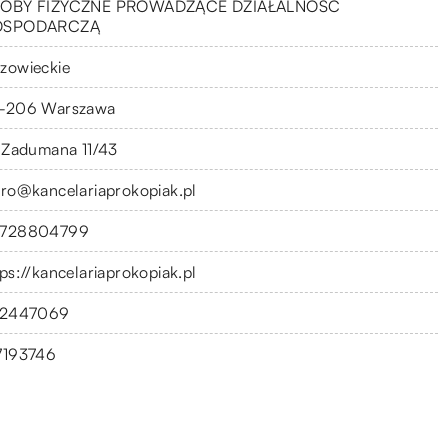
OBY FIZYCZNE PROWADZĄCE DZIAŁALNOŚĆ
OSPODARCZĄ
zowieckie
-206 Warszawa
. Zadumana 11/43
uro@kancelariaprokopiak.pl
728804799
tps://kancelariaprokopiak.pl
32447069
7193746