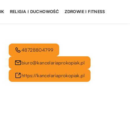
UK
RELIGIA I DUCHOWOŚĆ
ZDROWIE I FITNESS
48728804799
biuro@kancelariaprokopiak.pl
https://kancelariaprokopiak.pl