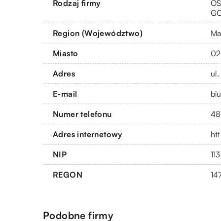
Rodzaj firmy
OS
G
Region (Województwo)
Ma
Miasto
02
Adres
ul
E-mail
bi
Numer telefonu
48
Adres internetowy
ht
NIP
11
REGON
14
Podobne firmy