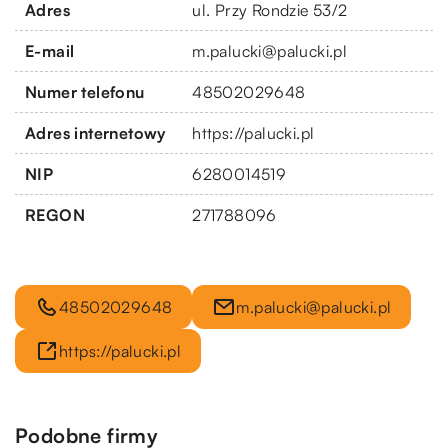
Adres
ul. Przy Rondzie 53/2
E-mail
m.palucki@palucki.pl
Numer telefonu
48502029648
Adres internetowy
https://palucki.pl
NIP
6280014519
REGON
271788096
48502029648
m.palucki@palucki.pl
https://palucki.pl
Podobne firmy