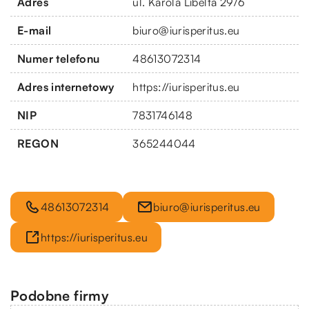
Adres
ul. Karola Libelta 29/6
E-mail
biuro@iurisperitus.eu
Numer telefonu
48613072314
Adres internetowy
https://iurisperitus.eu
NIP
7831746148
REGON
365244044
48613072314
biuro@iurisperitus.eu
https://iurisperitus.eu
Podobne firmy