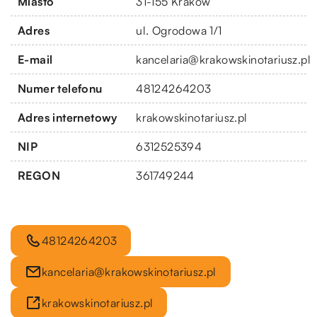
Miasto
31-155 Kraków
Adres
ul. Ogrodowa 1/1
E-mail
kancelaria@krakowskinotariusz.pl
Numer telefonu
48124264203
Adres internetowy
krakowskinotariusz.pl
NIP
6312525394
REGON
361749244
48124264203
kancelaria@krakowskinotariusz.pl
krakowskinotariusz.pl