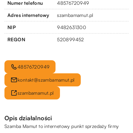
Numer telefonu
48576720949
Adres internetowy
szambamamut.pl
NIP
9482631300
REGON
520899452
48576720949
kontakt@szambamamut.pl
szambamamut.pl
Opis działalności
Szamba Mamut to internetowy punkt sprzedaży firmy