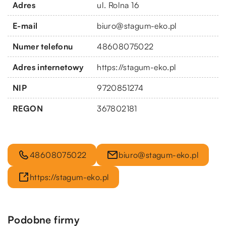
Adres
ul. Rolna 16
E-mail
biuro@stagum-eko.pl
Numer telefonu
48608075022
Adres internetowy
https://stagum-eko.pl
NIP
9720851274
REGON
367802181
48608075022
biuro@stagum-eko.pl
https://stagum-eko.pl
Podobne firmy