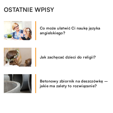
OSTATNIE WPISY
Co może ułatwić Ci naukę języka
angielskiego?
Jak zachęcać dzieci do religii?
Betonowy zbiornik na deszczówkę –
jakie ma zalety to rozwiązanie?
Co zrobić w sytuacji, gdy jesteśmy
winni komuś duże pieniądze?