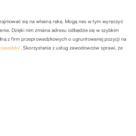
zajmować się na własną rękę. Mogą nas w tym wyręczyć
czenie. Dzięki nim zmiana adresu odbędzie się w szybkim
edną z firm przeprowadzkowych o ugruntowanej pozycji na
prowadzki/
. Skorzystanie z usług zawodowców sprawi, że
03.08.2020
co
Niewielkie ozdoby na ścianę
27.04.2021