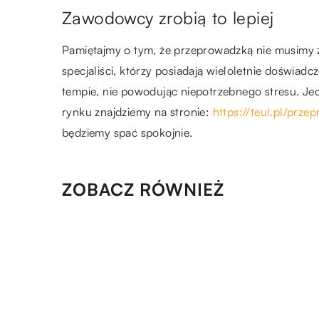
Zawodowcy zrobią to lepiej
Pamiętajmy o tym, że przeprowadzką nie musimy 
specjaliści, którzy posiadają wieloletnie doświad
tempie, nie powodując niepotrzebnego stresu. J
rynku znajdziemy na stronie:
https://teul.pl/prze
będziemy spać spokojnie.
ZOBACZ RÓWNIEŻ
18.05.2018
Wybór płytek do domu – na 
zwrócić uwagę?
27.09.2018